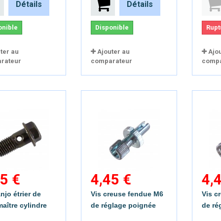
Détails
Détails
perçu rapide
Aperçu rapide
onible
Disponible
Rupt
ter au
Ajouter au
Ajo
rateur
comparateur
compa
5 €
4,45 €
4,
njo étrier de
Vis creuse fendue M6
Vis c
maître cylindre
de réglage poignée
de ré