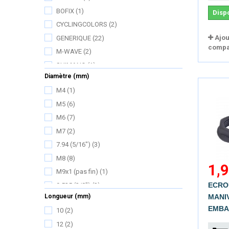
BOFIX
(1)
Disp
CYCLINGCOLORS
(2)
Ajou
GENERIQUE
(22)
compa
M-WAVE
(2)
SHIMANO
(1)
Diamètre (mm)
M4
(1)
M5
(6)
M6
(7)
M7
(2)
7.94 (5/16")
(3)
M8
(8)
1,9
M9x1 (pas fin)
(1)
ECRO
9.525 (3/8")
(3)
Longueur (mm)
MANI
M10
(4)
EMBAS
10
(2)
M10x1 (pas fin)
(1)
12
(2)
10
(1)