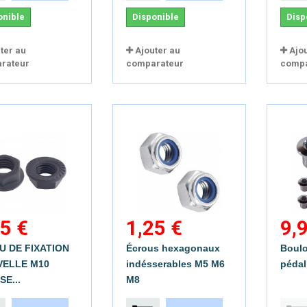
onible
Disponible
Disp
ter au
Ajouter au
Ajo
rateur
comparateur
compa
5 €
1,25 €
9,
U DE FIXATION
Écrous hexagonaux
Boulo
VELLE M10
indésserables M5 M6
pédali
E...
M8