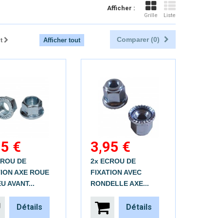
Afficher :
Grille
Liste
Comparer (
0
)
t
Afficher tout
95 €
3,95 €
CROU DE
2x ECROU DE
TION AXE ROUE
FIXATION AVEC
U AVANT...
RONDELLE AXE...
Détails
Détails
Aperçu rapide
Aperçu rapide