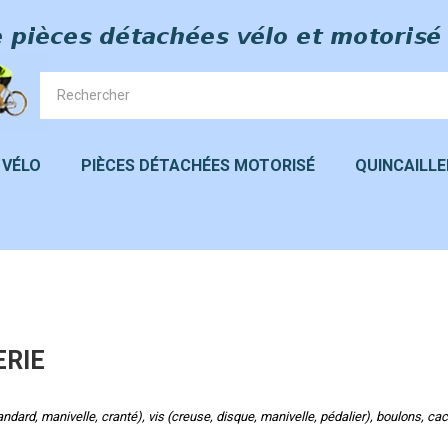
 VÉLO
PIÈCES DÉTACHÉES MOTORISÉ
QUINCAILLE
ERIE
perçu rapide
Aperçu rapide
ndard, manivelle, cranté), vis (creuse, disque, manivelle, pédalier), boulons, ca