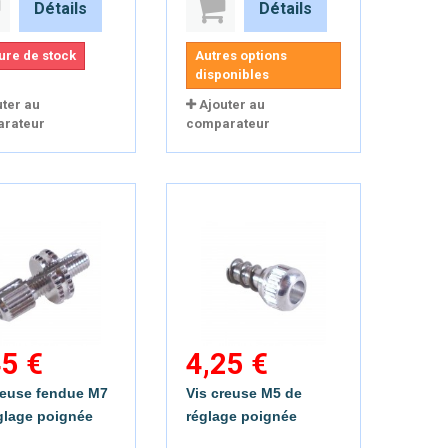
Détails
Détails
Aperçu rapide
Aperçu rapide
ure de stock
Autres options
disponibles
uter au
Ajouter au
rateur
comparateur
45 €
4,25 €
reuse fendue M7
Vis creuse M5 de
glage poignée
réglage poignée