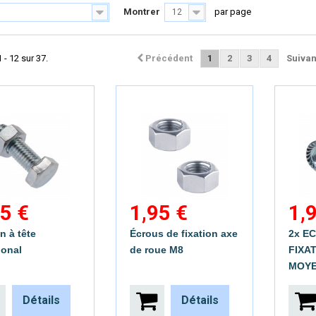
Montrer
par page
12
 - 12 sur 37.
Précédent
1
2
3
4
Suivan
5 €
1,95 €
1,
n à tête
Écrous de fixation axe
2x E
onal
de roue M8
FIXA
MOYE
Détails
Détails
perçu rapide
Aperçu rapide