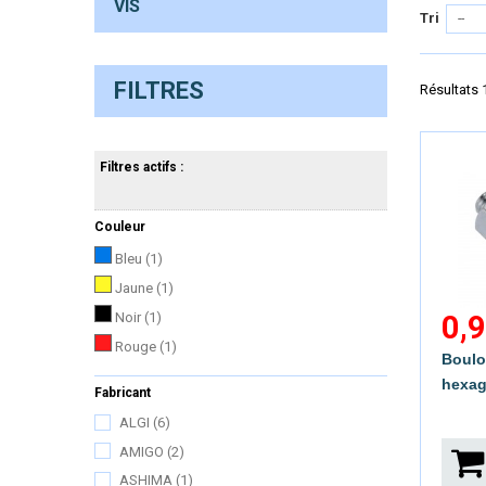
VIS
Tri
--
FILTRES
Résultats 1
Filtres actifs :
Couleur
Bleu
(1)
Jaune
(1)
Noir
(1)
0,9
Rouge
(1)
Boulo
hexag
Fabricant
ALGI
(6)
AMIGO
(2)
A
ASHIMA
(1)