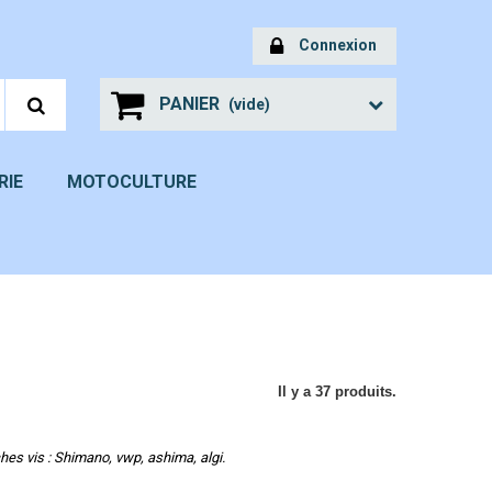
Connexion
PANIER
(vide)
RIE
MOTOCULTURE
Il y a 37 produits.
Aperçu rapide
Aperçu rapide
ches vis : Shimano, vwp, ashima, algi.