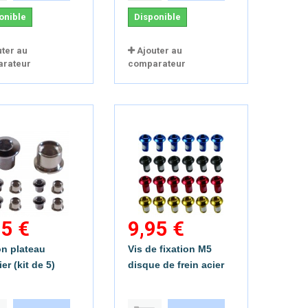
onible
Disponible
uter au
Ajouter au
rateur
comparateur
95 €
9,95 €
n plateau
Vis de fixation M5
er (kit de 5)
disque de frein acier