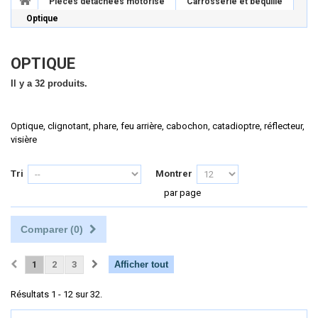
Pièces détachées motorisé
Carrosserie et béquille
Optique
OPTIQUE
Il y a 32 produits.
Optique, clignotant, phare, feu arrière, cabochon, catadioptre, réflecteur,
visière
Tri
Montrer
par page
Comparer (
0
)
1
2
3
Afficher tout
Résultats 1 - 12 sur 32.