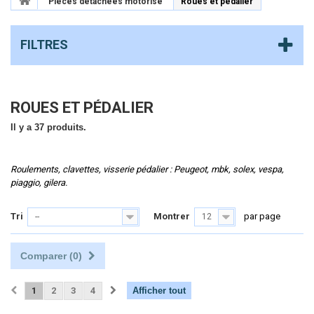
Pièces détachées motorisé
Roues et pédalier
FILTRES
ROUES ET PÉDALIER
Il y a 37 produits.
Roulements, clavettes, visserie pédalier : Peugeot, mbk, solex, vespa,
piaggio, gilera.
Tri
Montrer
par page
--
12
Comparer (
0
)
1
2
3
4
Afficher tout