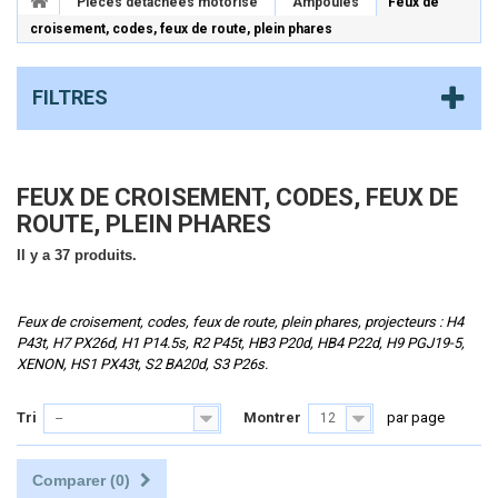
Pièces détachées motorisé
Ampoules
Feux de
croisement, codes, feux de route, plein phares
FILTRES
FEUX DE CROISEMENT, CODES, FEUX DE
ROUTE, PLEIN PHARES
Il y a 37 produits.
Feux de croisement, codes, feux de route, plein phares, projecteurs : H4
P43t, H7 PX26d, H1 P14.5s, R2 P45t, HB3 P20d, HB4 P22d, H9 PGJ19-5,
XENON, HS1 PX43t, S2 BA20d, S3 P26s.
Tri
Montrer
par page
--
12
Comparer (
0
)