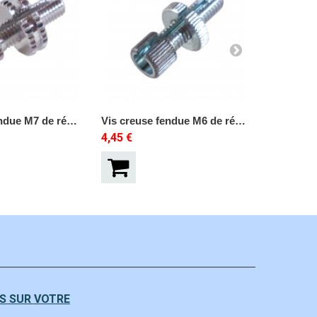
Vis creuse fendue M7 de réglage poignée
Vis creuse fendue M6 de réglage poignée
4,45 €
2,45 €
S SUR VOTRE