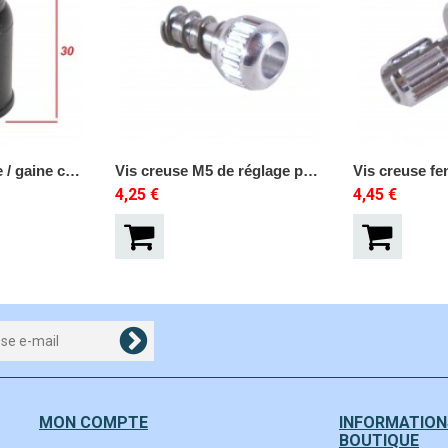
Caoutchouc cable / gaine carburateur DELLORTO PHBG SHA
Vis creuse M5 de réglage poignée
4,25 €
4,45 €
MON COMPTE
INFORMATION
BOUTIQUE