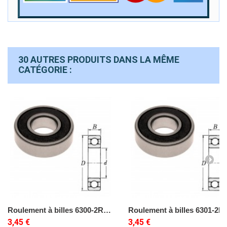
30 AUTRES PRODUITS DANS LA MÊME
CATÉGORIE :
Roulement à billes 6300-2RS 10x35x11 (étanche)
Roulement à billes
3,45 €
3,45 €