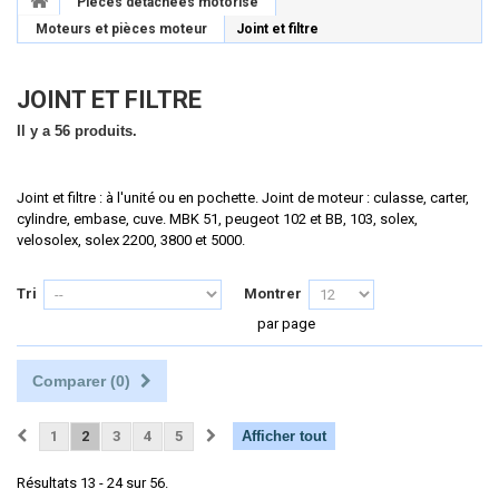
Pièces détachées motorisé
Moteurs et pièces moteur
Joint et filtre
JOINT ET FILTRE
Il y a 56 produits.
Joint et filtre : à l'unité ou en pochette. Joint de moteur : culasse, carter,
cylindre, embase, cuve. MBK 51, peugeot 102 et BB, 103, solex,
velosolex, solex 2200, 3800 et 5000.
Tri
Montrer
par page
Comparer (
0
)
1
2
3
4
5
Afficher tout
Résultats 13 - 24 sur 56.