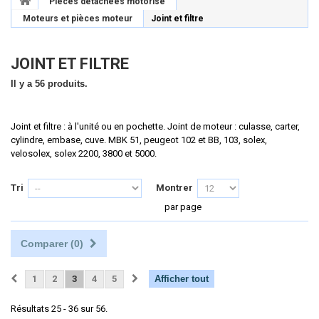
Pièces détachées motorisé
Moteurs et pièces moteur
Joint et filtre
JOINT ET FILTRE
Il y a 56 produits.
Joint et filtre : à l'unité ou en pochette. Joint de moteur : culasse, carter,
cylindre, embase, cuve. MBK 51, peugeot 102 et BB, 103, solex,
velosolex, solex 2200, 3800 et 5000.
Tri
Montrer
par page
Comparer (
0
)
1
2
3
4
5
Afficher tout
Résultats 25 - 36 sur 56.